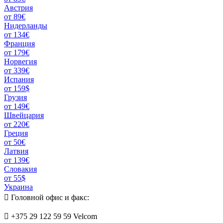
Австрия
от 89€
Нидерланды
от 134€
Франция
от 179€
Норвегия
от 339€
Испания
от 159$
Грузия
от 149€
Швейцария
от 220€
Греция
от 50€
Латвия
от 139€
Словакия
от 55$
Украина
Головной офис и факс:
+375 29 122 59 59 Velcom