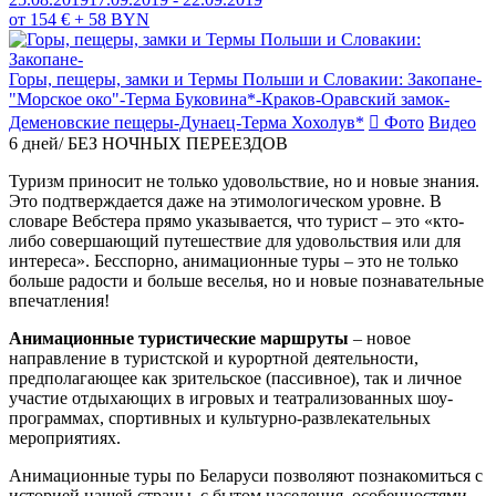
от 154 € + 58 BYN
Горы, пещеры, замки и Термы Польши и Словакии: Закопане-
"Морское око"-Терма Буковина*-Краков-Оравский замок-
Деменовские пещеры-Дунаец-Терма Хохолув*
Фото
Видео
6 дней/ БЕЗ НОЧНЫХ ПЕРЕЕЗДОВ
Туризм приносит не только удовольствие, но и новые знания.
Это подтверждается даже на этимологическом уровне. В
словаре Вебстера прямо указывается, что турист – это «кто-
либо совершающий путешествие для удовольствия или для
интереса». Бесспорно, анимационные туры – это не только
больше радости и больше веселья, но и новые познавательные
впечатления!
Анимационные туристические маршруты
– новое
направление в туристской и курортной деятельности,
предполагающее как зрительское (пассивное), так и личное
участие отдыхающих в игровых и театрализованных шоу-
программах, спортивных и культурно-развлекательных
мероприятиях.
Анимационные туры по Беларуси позволяют познакомиться с
историей нашей страны, с бытом населения, особенностями