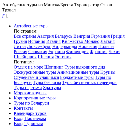
Автобусные туры из Минска/Бреста
Туроператор Сэвэн
Трэвел
Автобусные туры
По странам:
Все страны
Австрия
Беларусь
Венгрия
Германия
Греция
Грузия
Испания
Италия
Княжество Монако
Латвия
Литва
Люксембург
Нидерланды
Норвегия
Польша
Россия
Словакия
Украина
Финляндия
Франция
Чехия
Швейцария
Швеция
Эстония
По типам:
Отдых на море
Шоппинг
Туры выходного дня
Экскурсионные туры
Анимационные туры
Круизы
Студентам и учащимся
Бюджетные туры
Туры по
Беларуси
Туры без визы
Туры без ночных переездов
Туры с детьми
Spa-туры
Морские круизы
Корпоративные туры
Туры по Беларуси
Контакты
Календарь туров
Вход Партнерам
Вход Туристам