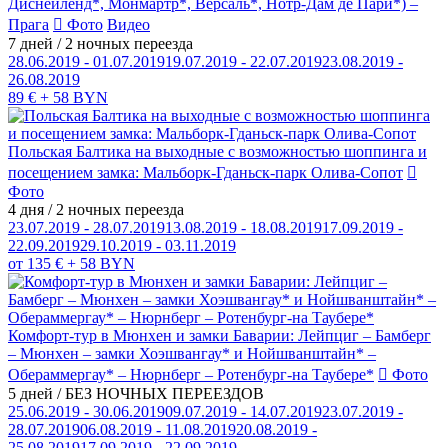
Диснейленд*, Монмартр*, Версаль*, Нотр-Дам де Пари*) –
Прага
Фото
Видео
7 дней / 2 ночных переезда
28.06.2019 - 01.07.2019
19.07.2019 - 22.07.2019
23.08.2019 -
26.08.2019
89 € + 58 BYN
Польская Балтика на выходные с возможностью шоппинга и
посещением замка: Мальборк-Гданьск-парк Олива-Сопот
Фото
4 дня / 2 ночных переезда
23.07.2019 - 28.07.2019
13.08.2019 - 18.08.2019
17.09.2019 -
22.09.2019
29.10.2019 - 03.11.2019
от 135 € + 58 BYN
Комфорт-тур в Мюнхен и замки Баварии: Лейпциг – Бамберг
– Мюнхен – замки Хоэшвангау* и Нойшванштайн* –
Обераммергау* – Нюрнберг – Ротенбург-на Таубере*
Фото
5 дней / БЕЗ НОЧНЫХ ПЕРЕЕЗДОВ
25.06.2019 - 30.06.2019
09.07.2019 - 14.07.2019
23.07.2019 -
28.07.2019
06.08.2019 - 11.08.2019
20.08.2019 -
25.08.2019
17.09.2019 - 22.09.2019