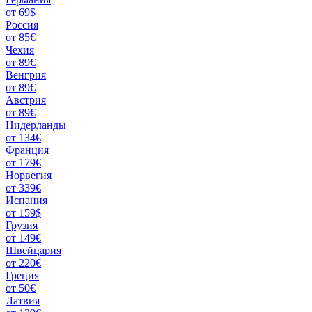
от 69$
Россия
от 85€
Чехия
от 89€
Венгрия
от 89€
Австрия
от 89€
Нидерланды
от 134€
Франция
от 179€
Норвегия
от 339€
Испания
от 159$
Грузия
от 149€
Швейцария
от 220€
Греция
от 50€
Латвия