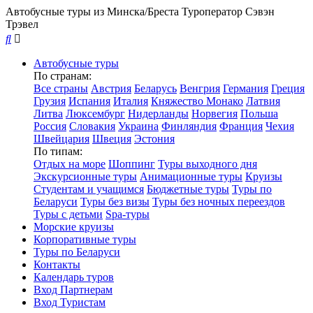
Автобусные туры из Минска/Бреста
Туроператор Сэвэн
Трэвел
Автобусные туры
По странам:
Все страны
Австрия
Беларусь
Венгрия
Германия
Греция
Грузия
Испания
Италия
Княжество Монако
Латвия
Литва
Люксембург
Нидерланды
Норвегия
Польша
Россия
Словакия
Украина
Финляндия
Франция
Чехия
Швейцария
Швеция
Эстония
По типам:
Отдых на море
Шоппинг
Туры выходного дня
Экскурсионные туры
Анимационные туры
Круизы
Студентам и учащимся
Бюджетные туры
Туры по
Беларуси
Туры без визы
Туры без ночных переездов
Туры с детьми
Spa-туры
Морские круизы
Корпоративные туры
Туры по Беларуси
Контакты
Календарь туров
Вход Партнерам
Вход Туристам