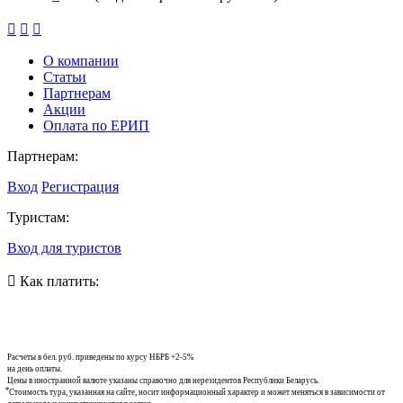
О компании
Статьи
Партнерам
Акции
Оплата по ЕРИП
Партнерам:
Вход
Регистрация
Туристам:
Вход для туристов
Как платить:
Расчеты в бел. руб. приведены по курсу НБРБ +2-5%
на день оплаты.
Цены в иностранной валюте указаны справочно для нерезидентов Республики Беларусь.
⃰ Стоимость тура, указанная на сайте, носит информационный характер и может меняться в зависимости от