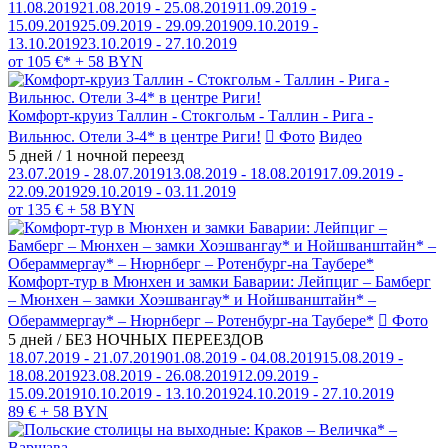
11.08.2019
21.08.2019 - 25.08.2019
11.09.2019 -
15.09.2019
25.09.2019 - 29.09.2019
09.10.2019 -
13.10.2019
23.10.2019 - 27.10.2019
от 105 €* + 58 BYN
Комфорт-круиз Таллин - Стокгольм - Таллин - Рига -
Вильнюс. Отели 3-4* в центре Риги!
Фото
Видео
5 дней / 1 ночной переезд
23.07.2019 - 28.07.2019
13.08.2019 - 18.08.2019
17.09.2019 -
22.09.2019
29.10.2019 - 03.11.2019
от 135 € + 58 BYN
Комфорт-тур в Мюнхен и замки Баварии: Лейпциг – Бамберг
– Мюнхен – замки Хоэшвангау* и Нойшванштайн* –
Обераммергау* – Нюрнберг – Ротенбург-на Таубере*
Фото
5 дней / БЕЗ НОЧНЫХ ПЕРЕЕЗДОВ
18.07.2019 - 21.07.2019
01.08.2019 - 04.08.2019
15.08.2019 -
18.08.2019
23.08.2019 - 26.08.2019
12.09.2019 -
15.09.2019
10.10.2019 - 13.10.2019
24.10.2019 - 27.10.2019
89 € + 58 BYN