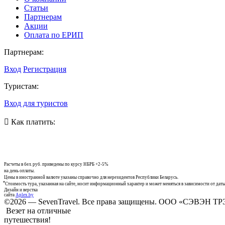
Статьи
Партнерам
Акции
Оплата по ЕРИП
Партнерам:
Вход
Регистрация
Туристам:
Вход для туристов
Как платить:
Расчеты в бел. руб. приведены по курсу НБРБ +2-5%
на день оплаты.
Цены в иностранной валюте указаны справочно для нерезидентов Республики Беларусь.
⃰ Стоимость тура, указанная на сайте, носит информационный характер и может меняться в зависимости от даты
Дизайн и верстка
сайта
Aplex.by
©2026 — SevenTravel. Все права защищены. ООО «СЭВЭН ТРЭ
Везет на отличные
путешествия!