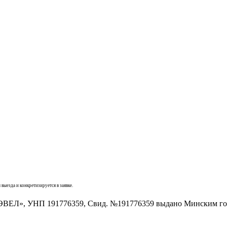
 выезда и конкретизируется в заявке.
ВЕЛ», УНП 191776359, Свид. №191776359 выдано Минским гор