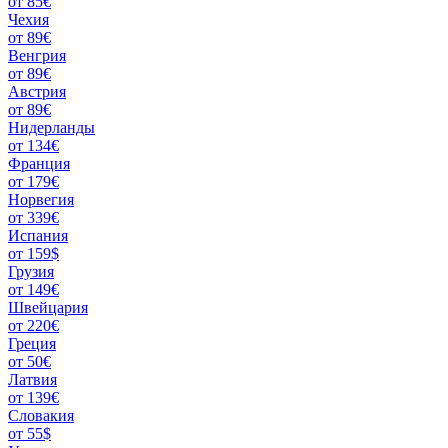
от 85€
Чехия
от 89€
Венгрия
от 89€
Австрия
от 89€
Нидерланды
от 134€
Франция
от 179€
Норвегия
от 339€
Испания
от 159$
Грузия
от 149€
Швейцария
от 220€
Греция
от 50€
Латвия
от 139€
Словакия
от 55$