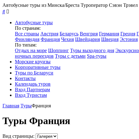
Автобусные туры из Минска/Бреста
Туроператор Сэвэн Трэвел
Автобусные туры
По странам:
Все страны
Австрия
Беларусь
Венгрия
Германия
Греция
Г
Финляндия
Франция
Чехия
Швейцария
Швеция
Эстония
По типам:
Отдых на море
Шоппинг
Туры выходного дня
Экскурсио
ночных переездов
Туры с детьми
Spa-туры
Морские круизы
Корпоративные туры
Туры по Беларуси
Контакты
Календарь туров
Вход Партнерам
Вход Туристам
Главная
Туры
Франция
Туры Франция
Вид страницы: