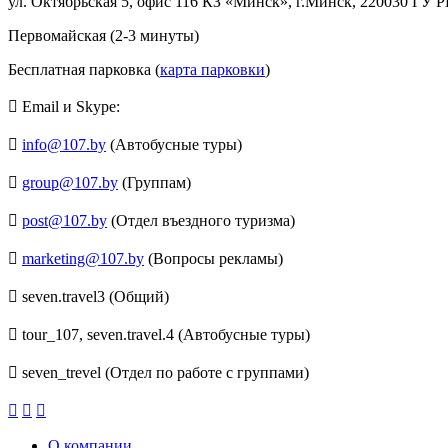
ул. Октябрьская 5, офис 116 КЗ «Минск», г.Минск, 220030 ГУ
Первомайская (2-3 минуты)
Бесплатная парковка (
карта парковки
)
Email и Skype:
info@107.by
(Автобусные туры)
group@107.by
(Группам)
post@107.by
(Отдел въездного туризма)
marketing@107.by
(Вопросы рекламы)
seven.travel3 (Общий)
tour_107, seven.travel.4 (Автобусные туры)
seven_trevel (Отдел по работе с группами)
О компании