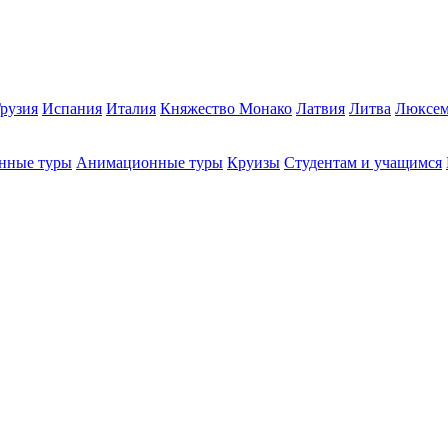
рузия
Испания
Италия
Княжество Монако
Латвия
Литва
Люксем
нные туры
Анимационные туры
Круизы
Студентам и учащимся