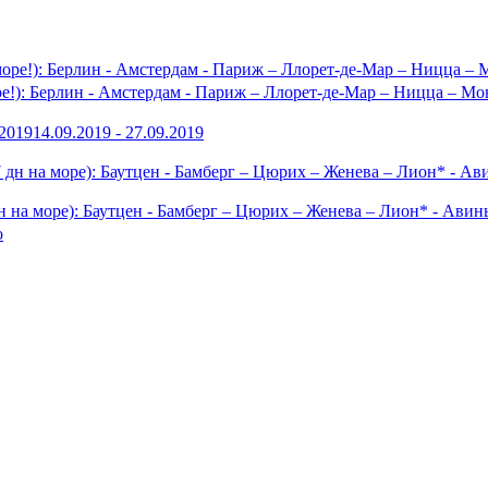
ре!): Берлин - Амстердам - Париж – Ллорет-де-Мар – Ницца – Мо
.2019
14.09.2019 - 27.09.2019
н на море): Баутцен - Бамберг – Цюрих – Женева – Лион* - Ави
о