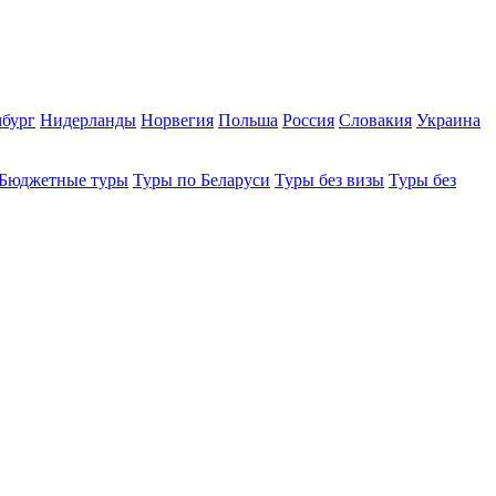
бург
Нидерланды
Норвегия
Польша
Россия
Словакия
Украина
Бюджетные туры
Туры по Беларуси
Туры без визы
Туры без