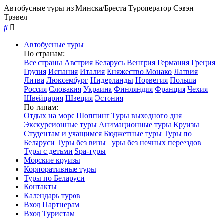
Автобусные туры из Минска/Бреста
Туроператор Сэвэн
Трэвел
Автобусные туры
По странам:
Все страны
Австрия
Беларусь
Венгрия
Германия
Греция
Грузия
Испания
Италия
Княжество Монако
Латвия
Литва
Люксембург
Нидерланды
Норвегия
Польша
Россия
Словакия
Украина
Финляндия
Франция
Чехия
Швейцария
Швеция
Эстония
По типам:
Отдых на море
Шоппинг
Туры выходного дня
Экскурсионные туры
Анимационные туры
Круизы
Студентам и учащимся
Бюджетные туры
Туры по
Беларуси
Туры без визы
Туры без ночных переездов
Туры с детьми
Spa-туры
Морские круизы
Корпоративные туры
Туры по Беларуси
Контакты
Календарь туров
Вход Партнерам
Вход Туристам