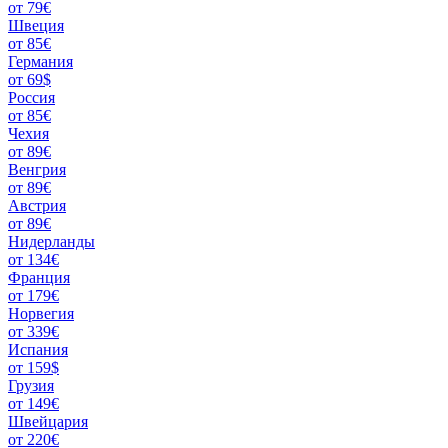
от 79€
Швеция
от 85€
Германия
от 69$
Россия
от 85€
Чехия
от 89€
Венгрия
от 89€
Австрия
от 89€
Нидерланды
от 134€
Франция
от 179€
Норвегия
от 339€
Испания
от 159$
Грузия
от 149€
Швейцария
от 220€